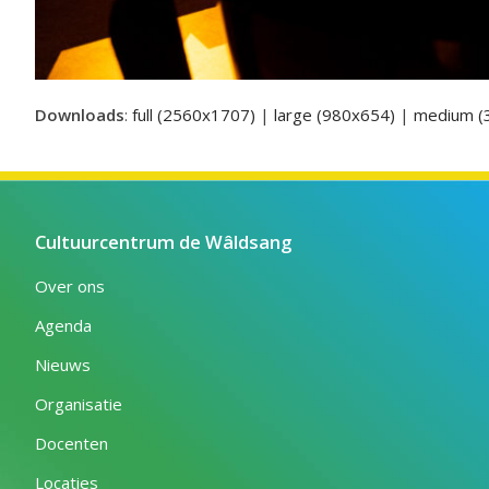
Downloads
:
full (2560x1707)
|
large (980x654)
|
medium (
Cultuurcentrum de Wâldsang
Over ons
Agenda
Nieuws
Organisatie
Docenten
Locaties