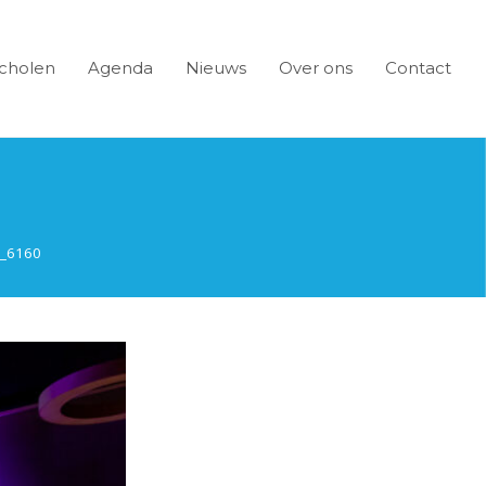
cholen
Agenda
Nieuws
Over ons
Contact
_6160