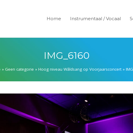
Home
Instrumentaal / Vocaal
S
IMG_6160
e
»
Geen categorie
»
Hoog niveau Wâldsang op Voorjaarsconcert
»
IMG