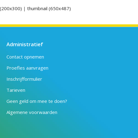
(200x300)
|
thumbnail (650x487)
Administratief
Contact opnemen
Proefles aanvragen
Inschrijfformulier
Tarieven
Geen geld om mee te doen?
Algemene voorwaarden