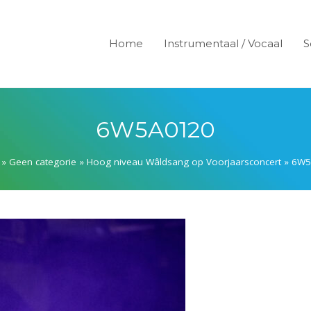
Home
Instrumentaal / Vocaal
S
6W5A0120
»
Geen categorie
»
Hoog niveau Wâldsang op Voorjaarsconcert
»
6W5