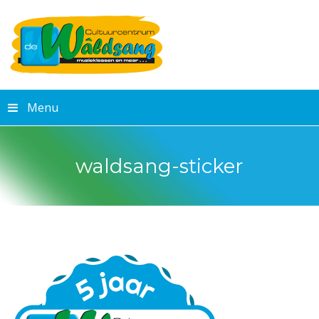
Menu
waldsang-sticker