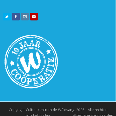
Copyright
Cultuurcentrum de Wâldsang.
2026 - Alle rechten
voorbehouden.
Algemene voorwaarden