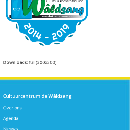
Downloads
:
full (300x300)
Cultuurcentrum de Wâldsang
Over ons
Agenda
Nieuws