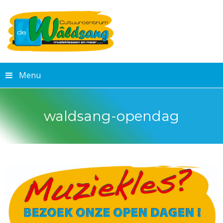
Menu
waldsang-opendag