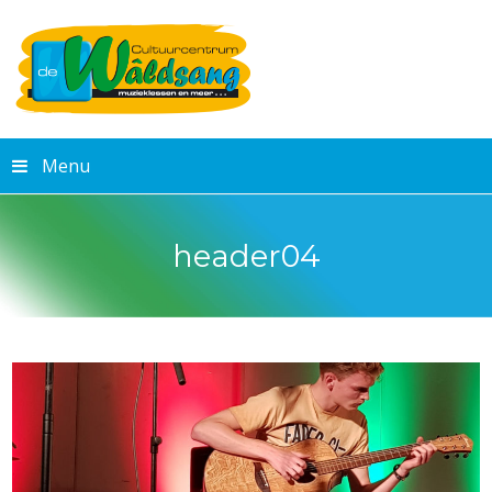
Menu
header04