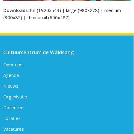
Downloads
:
full (1920x543)
|
large (980x278)
|
medium
(300x85)
|
thumbnail (650x487)
Cultuurcentrum de Wâldsang
Over ons
Agenda
Nieuws
Organisatie
Docenten
Locaties
Vacatures