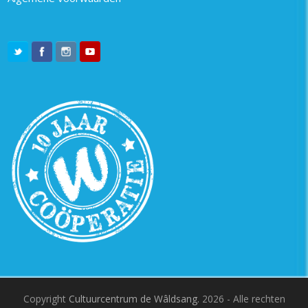
Copyright
Cultuurcentrum de Wâldsang.
2026 - Alle rechten