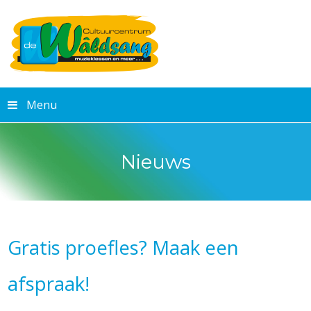
Menu
Nieuws
Gratis proefles? Maak een
afspraak!