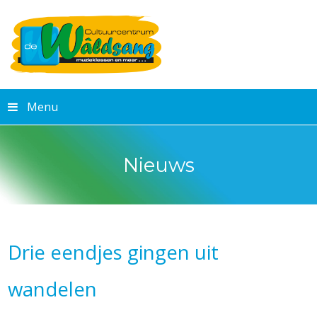
Menu
Nieuws
Drie eendjes gingen uit
wandelen