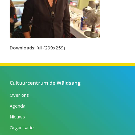
Downloads
:
full (299x259)
Cultuurcentrum de Wâldsang
Over ons
Agenda
Nieuws
Organisatie