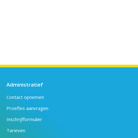
Administratief
Contact opnemen
Proefles aanvragen
Inschrijfformulier
Tarieven