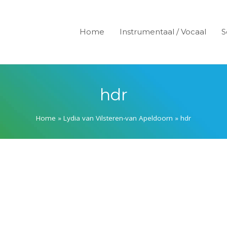
Home
Instrumentaal / Vocaal
S
hdr
Home
»
Lydia van Vilsteren-van Apeldoorn
»
hdr