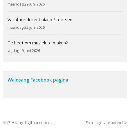
maandag 29 juni 2026
Vacature docent piano / toetsen
maandag 22 juni 2026
Te heet om muziek te maken?
vrijdag 19 juni 2026
Waldsang Facebook pagina
previous
next
Geslaagd gitaarconcert
Foto’s gitaaravond
post:
post: