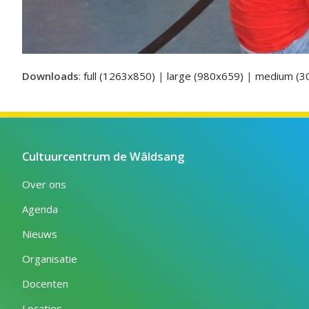
Downloads
:
full (1263x850)
|
large (980x659)
|
medium (3
Cultuurcentrum de Wâldsang
Over ons
Agenda
Nieuws
Organisatie
Docenten
Locaties