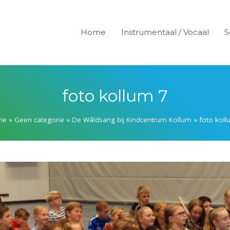
Home
Instrumentaal / Vocaal
S
foto kollum 7
me
»
Geen categorie
»
De Wâldsang bij Kindcentrum Kollum
»
foto koll