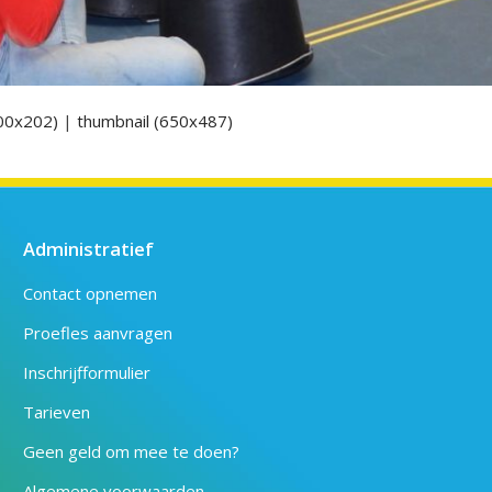
00x202)
|
thumbnail (650x487)
Administratief
Contact opnemen
Proefles aanvragen
Inschrijfformulier
Tarieven
Geen geld om mee te doen?
Algemene voorwaarden