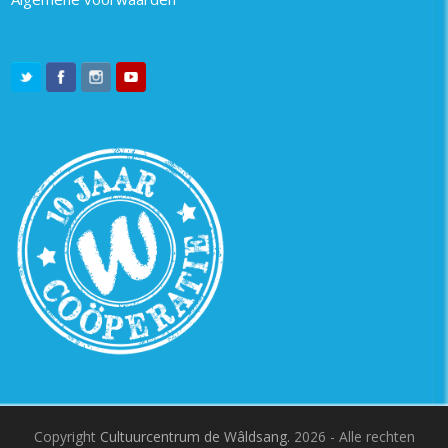
Copyright
Cultuurcentrum de Wâldsang.
2026 - Alle rechten