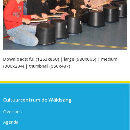
Downloads
:
full (1253x850)
|
large (980x665)
|
medium
(300x204)
|
thumbnail (650x487)
Cultuurcentrum de Wâldsang
Over ons
Agenda