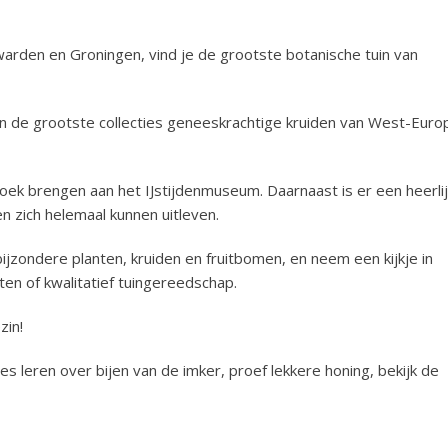
warden en Groningen, vind je de grootste botanische tuin van
 de grootste collecties geneeskrachtige kruiden van West-Euro
ek brengen aan het IJstijdenmuseum. Daarnaast is er een heerli
en zich helemaal kunnen uitleven.
 bijzondere planten, kruiden en fruitbomen, en neem een kijkje in
n of kwalitatief tuingereedschap.
zin!
s leren over bijen van de imker, proef lekkere honing, bekijk de