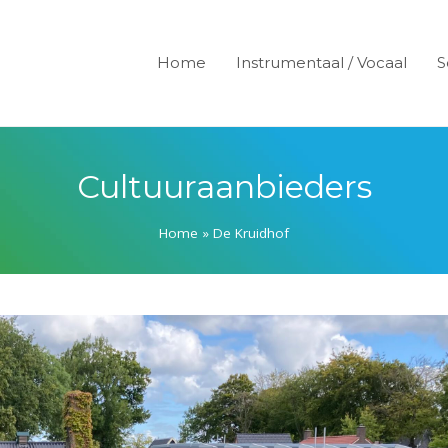
Home
Instrumentaal / Vocaal
S
Cultuuraanbieders
Home
»
De Kruidhof