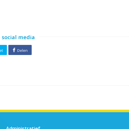
 social media
et
Delen
Administratief