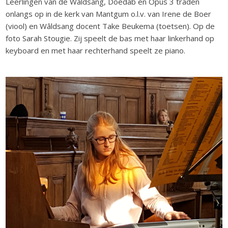
Leerlingen van de Wâldsang, Doedab en Opus 3 traden
onlangs op in de kerk van Mantgum o.l.v. van Irene de Boer
(viool) en Wâldsang docent Take Beukema (toetsen). Op de
foto Sarah Stougie. Zij speelt de bas met haar linkerhand op
keyboard en met haar rechterhand speelt ze piano.