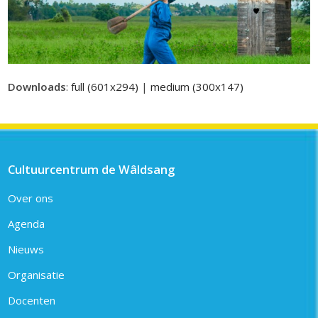
Downloads
:
full (601x294)
|
medium (300x147)
Cultuurcentrum de Wâldsang
Over ons
Agenda
Nieuws
Organisatie
Docenten