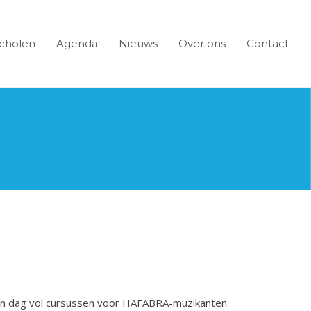
cholen
Agenda
Nieuws
Over ons
Contact
een dag vol cursussen voor HAFABRA-muzikanten.