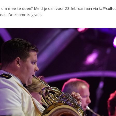
n om mee te doen? Meld je dan voor 23 februari aan via
kc@cultu
veau. Deelname is gratis!