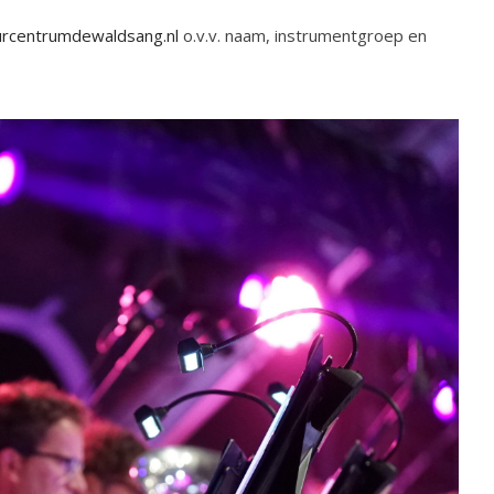
urcentrumdewaldsang.nl
o.v.v. naam, instrumentgroep en