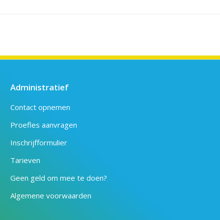
Administratief
Contact opnemen
Proefles aanvragen
Inschrijfformulier
Tarieven
Geen geld om mee te doen?
Algemene voorwaarden