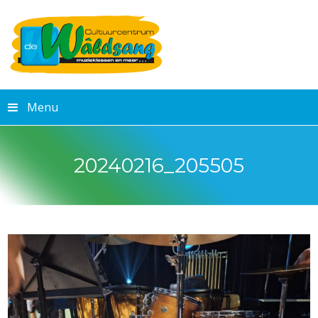
Menu
20240216_205505