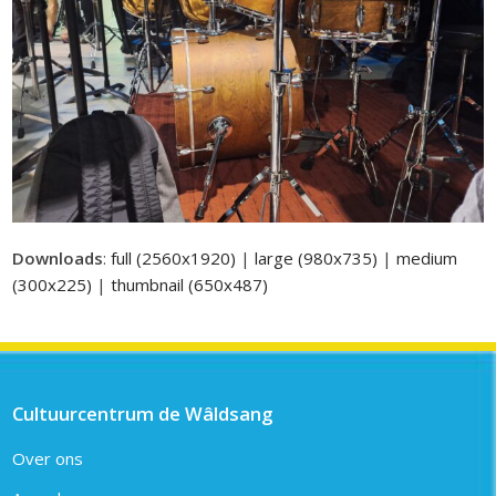
Downloads
:
full (2560x1920)
|
large (980x735)
|
medium
(300x225)
|
thumbnail (650x487)
Cultuurcentrum de Wâldsang
Over ons