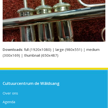
Downloads
:
full (1920x1080)
|
large (980x551)
|
medium
(300x169)
|
thumbnail (650x487)
Cultuurcentrum de Wâldsang
Over ons
Agenda