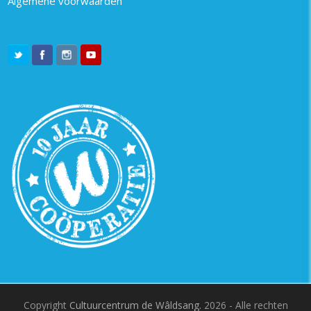
Algemene voorwaarden
Copyright
Cultuurcentrum de Wâldsang.
2026 - Alle rechten