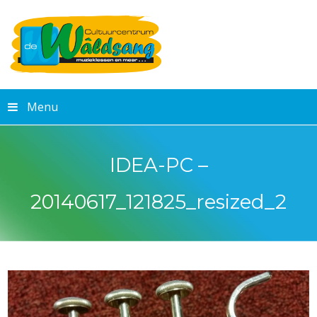
Menu
IDEA-PC –
20140617_121825_resized_2