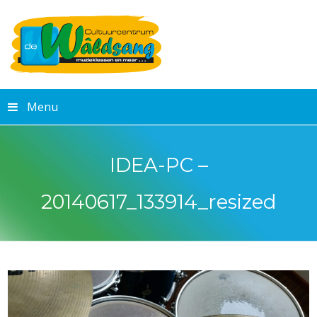
Menu
IDEA-PC –
20140617_133914_resized