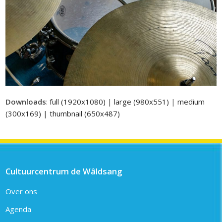
Downloads
:
full (1920x1080)
|
large (980x551)
|
medium
(300x169)
|
thumbnail (650x487)
Cultuurcentrum de Wâldsang
Over ons
Agenda