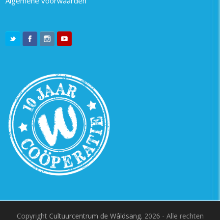
Algemene voorwaarden
Copyright
Cultuurcentrum de Wâldsang.
2026 - Alle rechten