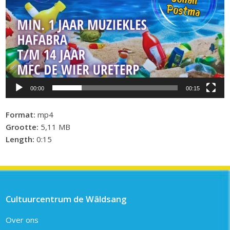
00:00
00:15
Format:
mp4
Grootte:
5,11 MB
Length:
0:15
Cultuurcentrum de Wâldsang
Over ons