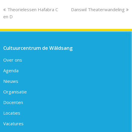
previous
next
Theorielessen Hafabra C
Danswil Theaterwandeling
post:
post:
en D
Cultuurcentrum de Wâldsang
Over ons
Agenda
Nieuws
Organisatie
Docenten
Locaties
Vacatures