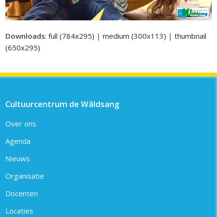
Downloads
:
full (784x295)
|
medium (300x113)
|
thumbnail
(650x295)
Cultuurcentrum de Wâldsang
Over ons
Agenda
Nieuws
Organisatie
Docenten
Locaties