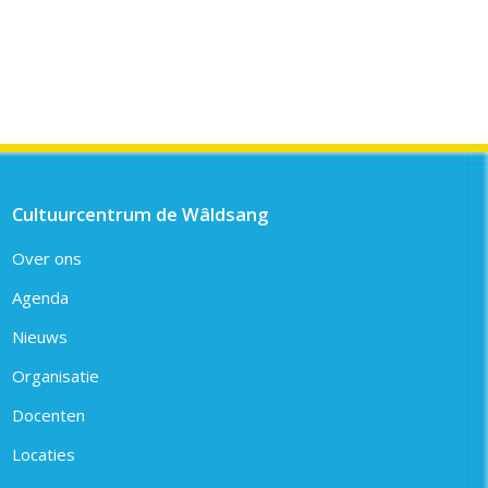
Cultuurcentrum de Wâldsang
Over ons
Agenda
Nieuws
Organisatie
Docenten
Locaties