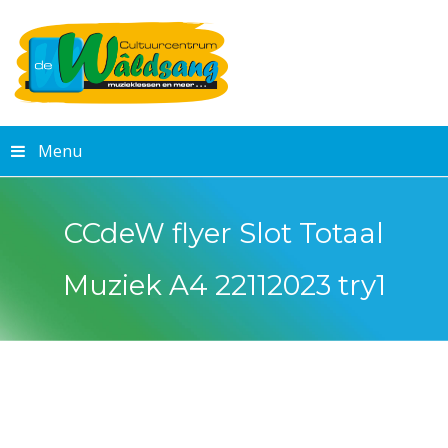
Menu
CCdeW flyer Slot Totaal
Muziek A4 22112023 try1