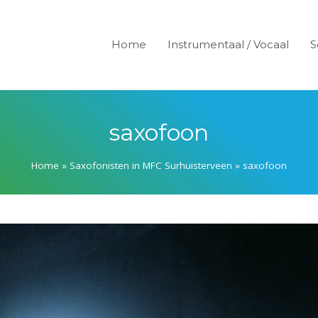
Home
Instrumentaal / Vocaal
S
saxofoon
Home
»
Saxofonisten in MFC Surhuisterveen
»
saxofoon