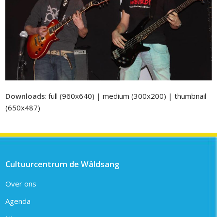
Downloads
:
full (960x640)
|
medium (300x200)
|
thumbnail
(650x487)
Cultuurcentrum de Wâldsang
Over ons
Agenda