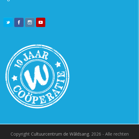
Copyright
Cultuurcentrum de Wâldsang.
2026 - Alle rechten