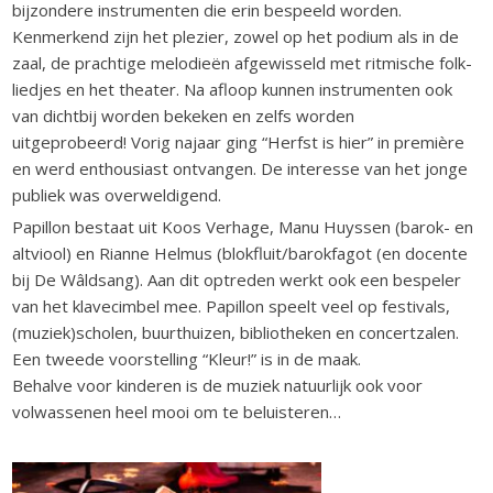
bijzondere instrumenten die erin bespeeld worden.
Kenmerkend zijn het plezier, zowel op het podium als in de
zaal, de prachtige melodieën afgewisseld met ritmische folk-
liedjes en het theater. Na afloop kunnen instrumenten ook
van dichtbij worden bekeken en zelfs worden
uitgeprobeerd! Vorig najaar ging “Herfst is hier” in première
en werd enthousiast ontvangen. De interesse van het jonge
publiek was overweldigend.
Papillon bestaat uit Koos Verhage, Manu Huyssen (barok- en
altviool) en Rianne Helmus (blokfluit/barokfagot (en docente
bij De Wâldsang). Aan dit optreden werkt ook een bespeler
van het klavecimbel mee. Papillon speelt veel op festivals,
(muziek)scholen, buurthuizen, bibliotheken en concertzalen.
Een tweede voorstelling “Kleur!” is in de maak.
Behalve voor kinderen is de muziek natuurlijk ook voor
volwassenen heel mooi om te beluisteren…