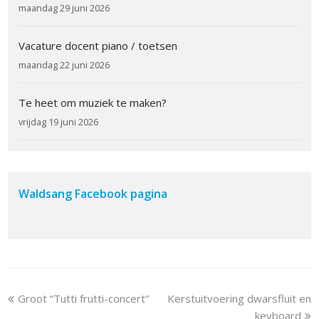
maandag 29 juni 2026
Vacature docent piano / toetsen
maandag 22 juni 2026
Te heet om muziek te maken?
vrijdag 19 juni 2026
Waldsang Facebook pagina
previous
next
Groot “Tutti frutti-concert”
Kerstuitvoering dwarsfluit en
post:
post:
keyboard