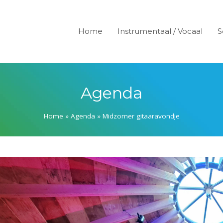
Home
Instrumentaal / Vocaal
S
Agenda
Home
»
Agenda
»
Midzomer gitaaravondje