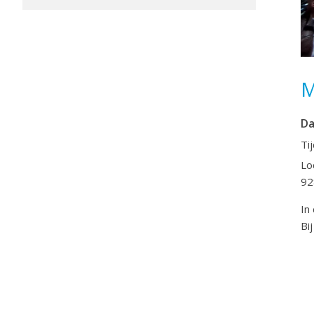
M
D
Ti
Lo
92
In
Bi