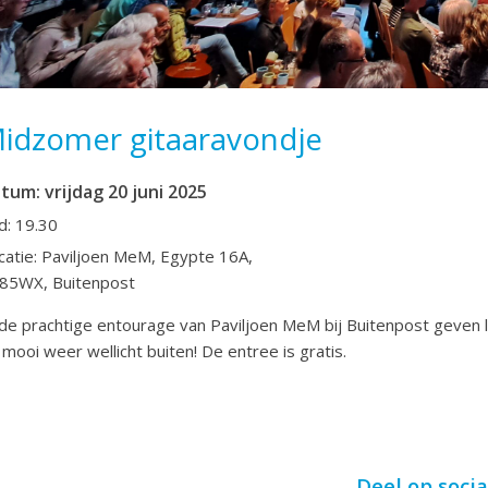
idzomer gitaaravondje
atum: vrijdag 20 juni 2025
jd: 19.30
catie: Paviljoen MeM, Egypte 16A,
85WX, Buitenpost
 de prachtige entourage van Paviljoen MeM bij Buitenpost geven 
j mooi weer wellicht buiten! De entree is gratis.
Deel op soci