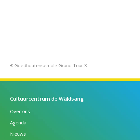
previous
Goedhoutensemble Grand Tour 3
post:
Cultuurcentrum de Wâldsang
Over ons
Agenda
Nieuws