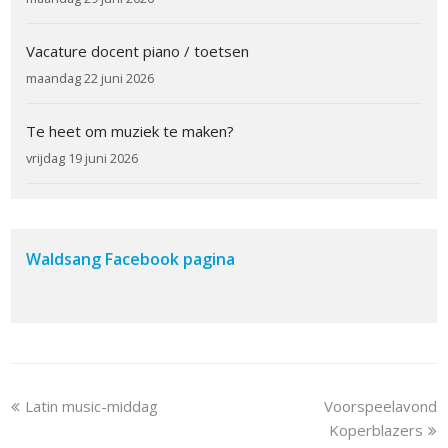
Vacature docent piano / toetsen
maandag 22 juni 2026
Te heet om muziek te maken?
vrijdag 19 juni 2026
Waldsang Facebook pagina
previous
next
Latin music-middag
Voorspeelavond
post:
post:
Koperblazers