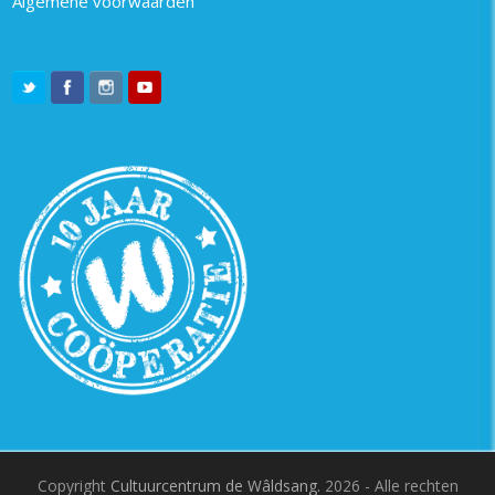
Algemene voorwaarden
Copyright
Cultuurcentrum de Wâldsang.
2026 - Alle rechten