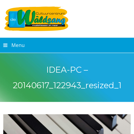
Menu
IDEA-PC –
20140617_122943_resized_1