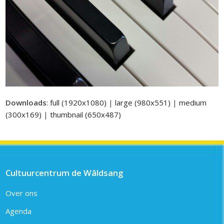
Downloads
:
full (1920x1080)
|
large (980x551)
|
medium
(300x169)
|
thumbnail (650x487)
Cultuurcentrum de Wâldsang
Over ons
Agenda