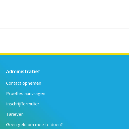
Administratief
Contact opnemen
Proefles aanvragen
Inschrijfformulier
Tarieven
Geen geld om mee te doen?