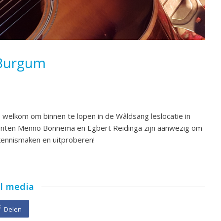
 Burgum
e welkom om binnen te lopen in de Wâldsang leslocatie in
centen Menno Bonnema en Egbert Reidinga zijn aanwezig om
 kennismaken en uitproberen!
al media
Delen