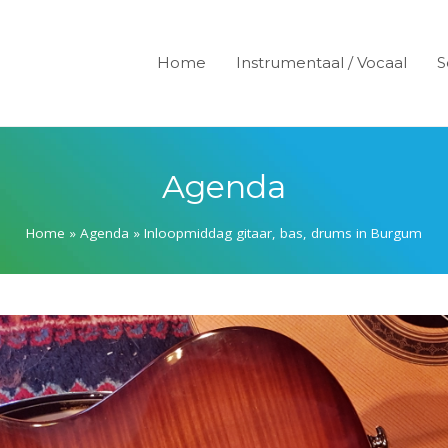
Home
Instrumentaal / Vocaal
S
Agenda
Home
»
Agenda
»
Inloopmiddag gitaar, bas, drums in Burgum