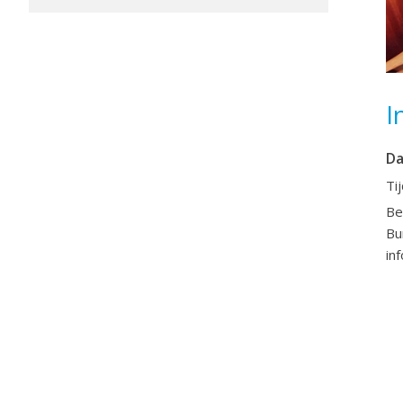
I
D
Ti
Be
Bu
in