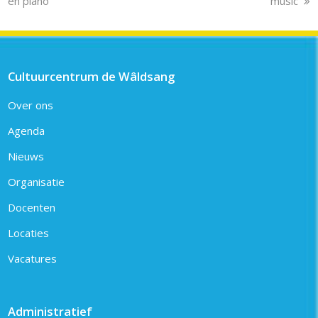
post:
post:
en piano
music’
Cultuurcentrum de Wâldsang
Over ons
Agenda
Nieuws
Organisatie
Docenten
Locaties
Vacatures
Administratief