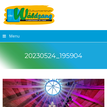
Menu
20230524_195904