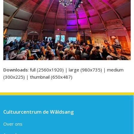
Downloads
:
full (2560x1920)
|
large (980x735)
|
medium
(300x225)
|
thumbnail (650x487)
Cultuurcentrum de Wâldsang
Over ons