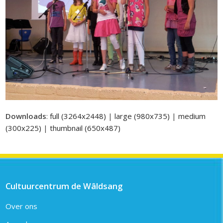
Downloads
:
full (3264x2448)
|
large (980x735)
|
medium
(300x225)
|
thumbnail (650x487)
Cultuurcentrum de Wâldsang
Over ons