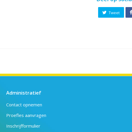
Tweet
Administratief
Contact opnemen
Proefles aanvragen
Inschrijfformulier