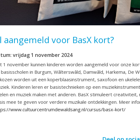
l aangemeld voor BasX kort?
atum: vrijdag 1 november 2024
t 1 november kunnen kinderen worden aangemeld voor onze kor
 basisscholen in Burgum, Wâlterswâld, Damwâld, Harkema, De Wes
kozen worden uit een koperblaasinstrument, saxofoon en ukelele.
ziek. Kinderen leren er basistechnieken op een muziekinstrument,
elen en muziek maken met anderen. BasX stimuleert creativiteit, m
sis mee te geven voor verdere muzikale ontdekkingen. Meer info
tps://www.cultuurcentrumdewaldsang.nl/cursus/basx-kort/
Deel op soci