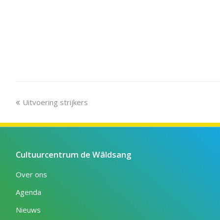
previous
Uitvoering strijkers
post:
Cultuurcentrum de Wâldsang
Over ons
Agenda
Nieuws