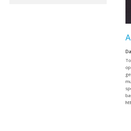
A
D
To
op
ge
mu
sp
ba
ht